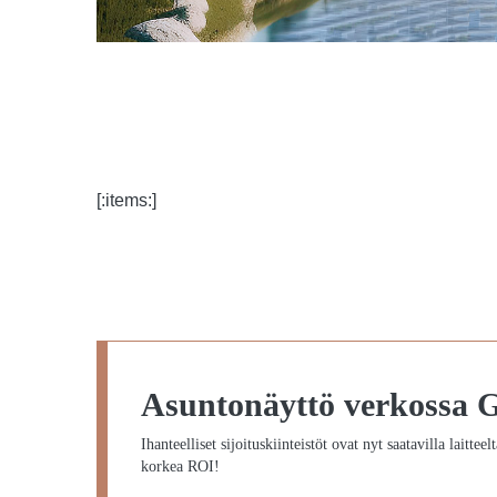
[:items:]
Asuntonäyttö verkossa G
Ihanteelliset sijoituskiinteistöt ovat nyt saatavilla laitteel
korkea ROI!