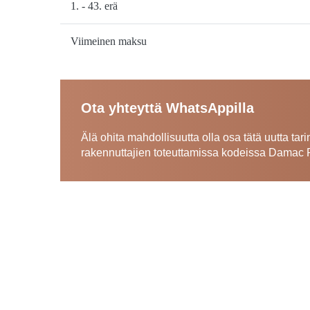
1. - 43. erä
Viimeinen maksu
Ota yhteyttä WhatsAppilla
Älä ohita mahdollisuutta olla osa tätä uutta ta
rakennuttajien toteuttamissa kodeissa Damac 