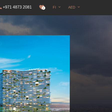
+971 4873 2081
FI
AED
0