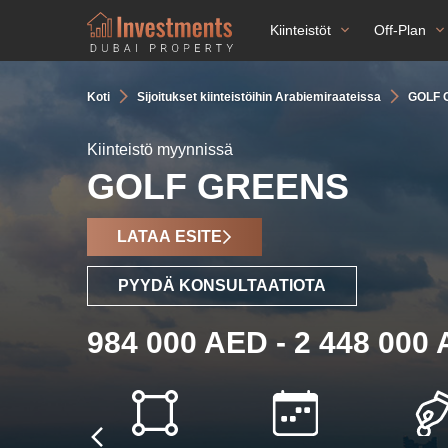
Kiinteistöt
Off-Plan
Koti
Sijoitukset kiinteistöihin Arabiemiraateissa
GOLF 
Kiinteistö myynnissä
GOLF GREENS
LATAA ESITE
PYYDÄ KONSULTAATIOTA
984 000 AED - 2 448 000