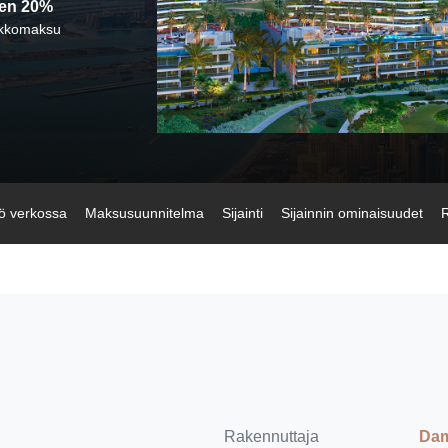
en 20%
20% jälkeen
Arvostettu
rakentamisen
naapurusto
kkomaksu
ö verkossa
Maksusuunnitelma
Sijainti
Sijainnin ominaisuudet
R
Rakennuttaja
Dam