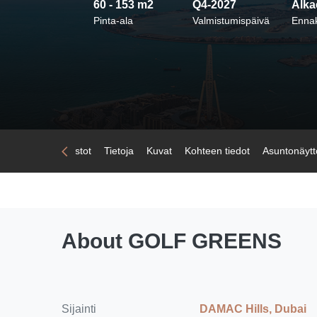
60 - 153 m2
Q4-2027
Alka
Pinta-ala
Valmistumispäivä
Enna
Koti
Huoneistot
Tietoja
Kuvat
Kohteen tiedot
Asuntonäytt
About GOLF GREENS
Sijainti
DAMAC Hills, Dubai