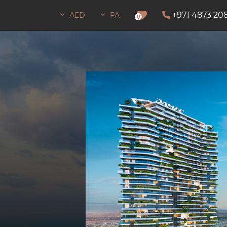
+971 4873 20
AED
FA
اجازه اقامت
0