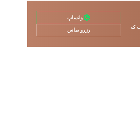
واتساپ
ت که
رزرو تماس