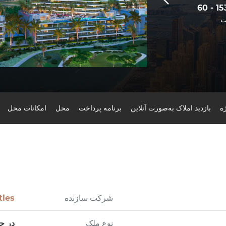
60 - 1
ت
ه
بازدید املاک به‌صورت آنلاین
برنامه پرداخت
محل
امکانات محل
شرکت سازنده
ties
نوع ملک
در ح