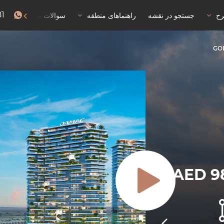
81
رح
جستجو در نقشه
راهنماهای منطقه
سوالات متداول
GO
AED 9