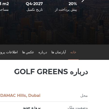
53 m2
Q4-2027
20%
20% پس از راه
دازی املاک
پیش پرداخت از
تاریخ تکمیل
مساح
خانه
آپارتمان ها
درباره
عکس ها
اطلاعات پروژ
درباره GOLF GREENS
محل
DAMAC Hills, Dubai
وضعیت ملک
پروژه جدید