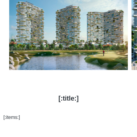
[:title:]
[:items:]