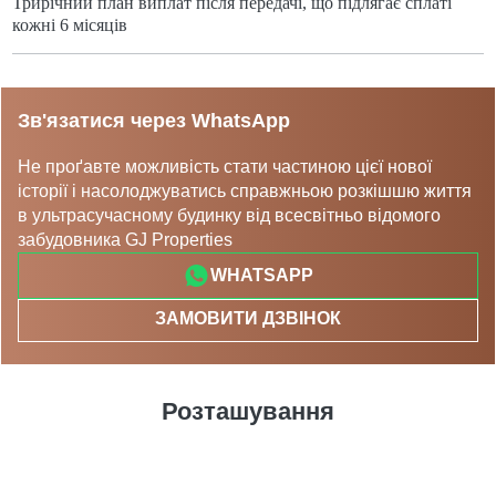
Трирічний план виплат після передачі, що підлягає сплаті
кожні 6 місяців
Зв'язатися через WhatsApp
Не проґавте можливість стати частиною цієї нової
історії і насолоджуватись справжньою розкішшю життя
в ультрасучасному будинку від всесвітньо відомого
забудовника GJ Properties
WHATSAPP
ЗАМОВИТИ ДЗВІНОК
Розташування