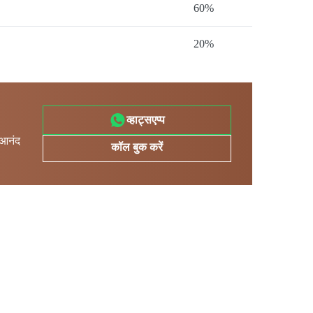
60%
20%
व्हाट्सएप्प
 आनंद
कॉल बुक करें