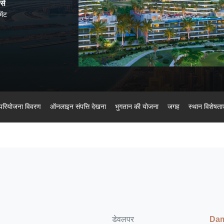
से
संपत्ति सौंपे जाने के बाद
प्रतिष्ठित इलाका
20%
ेंट
परियोजना विवरण
ऑनलाइन संपत्ति देखना
भुगतान की योजना
जगह
स्थान विशेषताए
डेवलपर
Dam