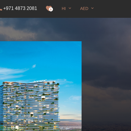
+971 4873 2081
HI
AED
रना
0