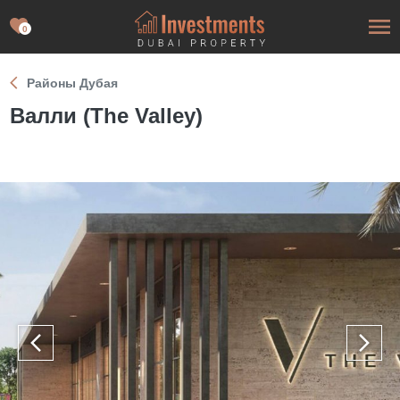
0
Районы Дубая
Валли (The Valley)