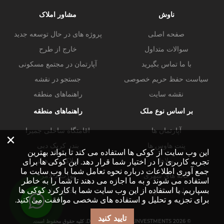
ناوش
مشاور املاک
صفحه اصلی
پروژه های در حال توسعه جدید
سوالات متداول
خارج از طرح
با ما تماس بگیرید
آپارتمان در مجتمع مسکونی
سیاست حفظ حریم خصوصی
جستجو در نقشه
نقشه سایت
راهنماهای منطقه
بر اساس نوع ملک
راهنماهای منطقه
آپارتمان ها
اقامتگاه ساحلی جمیرا
×
پنت هاوس ها
بندر کریک دبی
این وب سایت از کوکی ها استفاده می کند تا بتواند بهترین
ویلاها
املاک دبی هیلز
تجربه کاربری را در اختیار شما قرار دهد. این کوکی ها برای
جمع آوری اطلاعات درباره نحوه تعامل شما با وب سایت ما
خانه های شهری
پورت د لامر
استفاده می شوند و به ما اجازه می دهند تا شما را به خاطر
بسپاریم. با استفاده از این وب سایت شما با کارکرد کوکی ها
املاک تجاری
خلیج تجاری
برای تجزیه و تحلیل و استفاده های شخصی موافقت می کنید.
تایید کنید
© DUBAI-PROPERTY.INVESTMENTS 2026. کلیه حقوق محفوظ است.