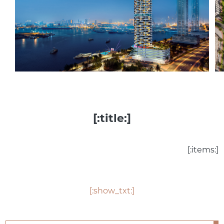
[:title:]
[:items:]
[:show_txt:]