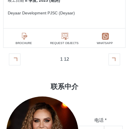
竣工日期
II 季度, 2025 (期房)
Deyaar Development PJSC (Deyaar)
BROCHURE
REQUEST OBJECTS
WHATSAPP
1 12
联系中介
电话 *