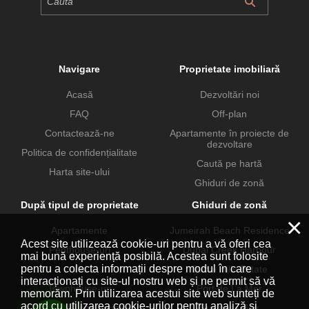
Navigare
Proprietate imobiliară
Acasă
Dezvoltări noi
FAQ
Off-plan
Contactează-ne
Apartamente în proiecte de
dezvoltare
Politica de confidențialitate
Caută pe hartă
Harta site-ului
Ghiduri de zonă
După tipul de proprietate
Ghiduri de zonă
×
Apartamente
Jumeirah Beach Residence
Acest site utilizează cookie-uri pentru a vă oferi cea
Penthouse-uri
Dubai Creek Harbour
mai bună experiență posibilă. Acestea sunt folosite
pentru a colecta informații despre modul în care
Vile
Dubai Hills Estate
interacționați cu site-ul nostru web și ne permit să vă
Townhouse-uri
Port de La Mer
memorăm. Prin utilizarea acestui site web sunteți de
acord cu utilizarea cookie-urilor pentru analiză și
Proprietăți comerciale
Business Bay