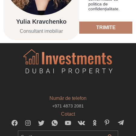
politica de
confidențialitate.
Yulia Kravchenko
TRIMITE
Consultant imobiliar
Număr de telefon
+971 4873 2081
Cotact