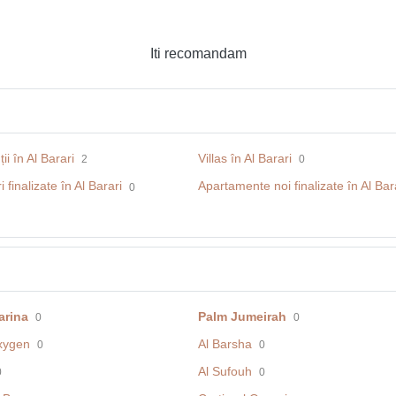
Iti recomandam
ii în Al Barari
Villas în Al Barari
2
0
 finalizate în Al Barari
Apartamente noi finalizate în Al Bar
0
arina
Palm Jumeirah
0
0
xygen
Al Barsha
0
0
Al Sufouh
0
0