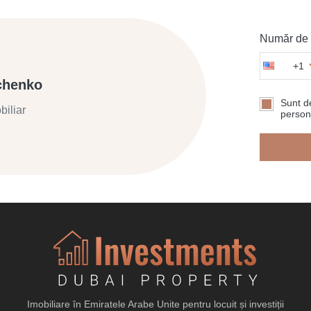
Număr de t
+1
chenko
Sunt de
biliar
persona
Imobiliare în Emiratele Arabe Unite pentru locuit și investiții