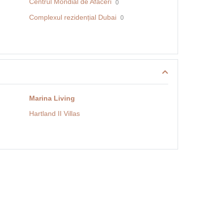
Centrul Mondial de Afaceri
0
Complexul rezidențial Dubai
0
Marina Living
Hartland II Villas