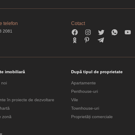
 telefon
Cotact
3 2081
te imobiliară
După tipul de proprietate
 noi
Apartamente
Penthouse-uri
te în proiecte de dezvoltare
Vile
hartă
Townhouse-uri
e zonă
Proprietăți comerciale
E.