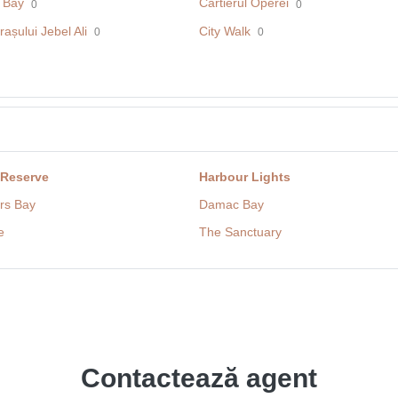
 Bay
Cartierul Operei
0
0
rașului Jebel Ali
City Walk
0
0
 Reserve
Harbour Lights
rs Bay
Damac Bay
e
The Sanctuary
Contactează agent