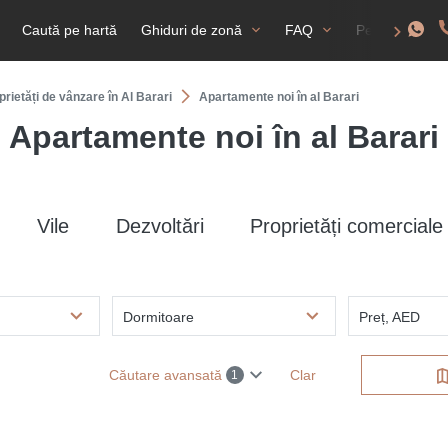
Caută pe hartă
Ghiduri de zonă
FAQ
Permis de rez
prietăți de vânzare în Al Barari
Apartamente noi în al Barari
Apartamente noi în al Barari
Vile
Dezvoltări
Proprietăți comerciale
Dormitoare
Preț, AED
Căutare avansată
Clar
1