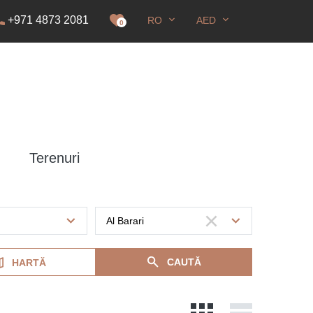
+971 4873 2081
RO
AED
idență
0
Terenuri
CAUTĂ
HARTĂ