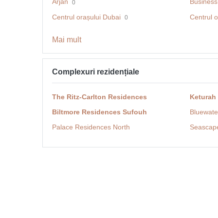
Arjan
Business
0
Centrul orașului Dubai
Centrul o
0
Mai mult
Complexuri rezidențiale
The Ritz-Carlton Residences
Keturah
Biltmore Residences Sufouh
Bluewate
Palace Residences North
Seascap