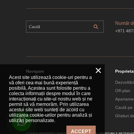
Număr de
+971 487
×
Navigare
Proprieta
Acest site utilizează cookie-uri pentru a
Acasă
Dezvoltări
vă oferi cea mai bună experiență
posibilă. Acestea sunt folosite pentru a
FAQ
Off-plan
colecta informații despre modul în care
interacționați cu site-ul nostru web și ne
Contactează-ne
Apartamen
permit să vă memorăm. Prin utilizarea
Politica de confidențialitate
Caută pe 
acestui site web sunteți de acord cu
utilizarea cookie-urilor pentru analiză și
Harta site-ului
Ghiduri d
utilizări personalizate.
ACCEPT
© DUBAI-PROPERTY.INVESTMENTS 2026. TOATE DREPTURILE REZERVAT