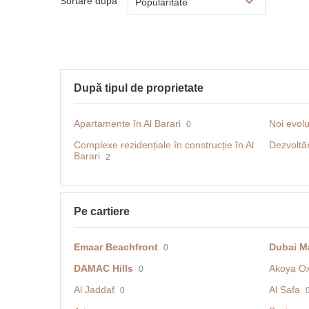
Sortare după
Popularitate
După tipul de proprietate
Apartamente în Al Barari
Noi evoluț
0
Complexe rezidențiale în construcție în Al
Dezvoltări
Barari
2
Pe cartiere
Emaar Beachfront
Dubai M
0
DAMAC Hills
Akoya O
0
Al Jaddaf
Al Safa
0