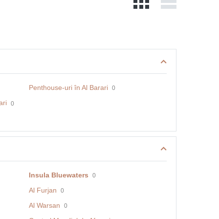
Penthouse-uri în Al Barari
0
ari
0
Insula Bluewaters
0
Al Furjan
0
Al Warsan
0