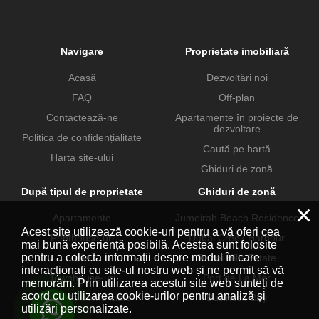
Navigare
Proprietate imobiliară
Acasă
Dezvoltări noi
FAQ
Off-plan
Contactează-ne
Apartamente în proiecte de
dezvoltare
Politica de confidențialitate
Caută pe hartă
Harta site-ului
Ghiduri de zonă
După tipul de proprietate
Ghiduri de zonă
×
Apartamente
Jumeirah Beach Residence
Acest site utilizează cookie-uri pentru a vă oferi cea
Penthouse-uri
Dubai Creek Harbour
mai bună experiență posibilă. Acestea sunt folosite
pentru a colecta informații despre modul în care
Vile
Dubai Hills Estate
interacționați cu site-ul nostru web și ne permit să vă
Townhouse-uri
Port de La Mer
memorăm. Prin utilizarea acestui site web sunteți de
acord cu utilizarea cookie-urilor pentru analiză și
Proprietăți comerciale
Business Bay
utilizări personalizate.