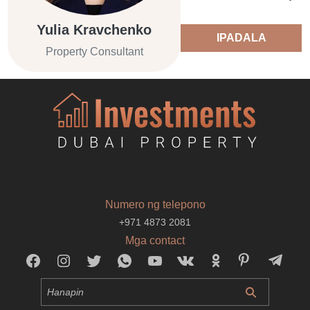
Yulia Kravchenko
IPADALA
Property Consultant
Numero ng telepono
+971 4873 2081
Mga contact