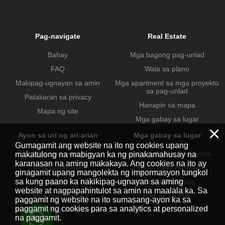
Pag-navigate
Real Estate
Bahay
Mga bagong pag-unlad
FAQ
Wala sa plano
Makipag-ugnayan sa amin
Mga apartment sa mga proyekto
sa pag-unlad
Patakaran sa privacy
Hanapin sa mapa
Mapa ng site
Mga gabay sa lugar
×
Ayon sa uri ng ari-arian
Mga gabay sa lugar
Gumagamit ang website na ito ng cookies upang
Mga apartment
Jumeirah Beach Residence
makatulong na mabigyan ka ng pinakamahusay na
karanasan na aming makakaya. Ang cookies na ito ay
Mga penthouse
Dubai Creek Harbour
ginagamit upang mangolekta ng impormasyon tungkol
sa kung paano ka nakikipag-ugnayan sa aming
Mga villa
Dubai Hills Estate
website at nagpapahintulot sa amin na maalala ka. Sa
Mga townhouse
Port de La Mer
paggamit ng website na ito sumasang-ayon ka sa
paggamit ng cookies para sa analytics at personalized
Mga komersyal na ari-arian
Business Bay
na paggamit.