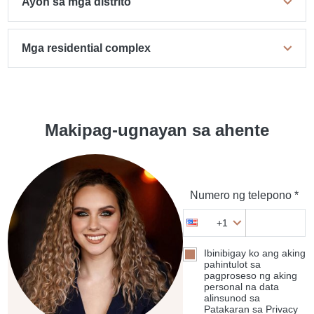
Ayon sa mga distrito
Mga residential complex
Makipag-ugnayan sa ahente
Numero ng telepono *
+1
Ibinibigay ko ang aking
pahintulot sa
pagproseso ng aking
personal na data
alinsunod sa
Patakaran sa Privacy