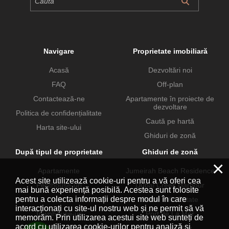
Navigare
Proprietate imobiliară
Acasă
Dezvoltări noi
FAQ
Off-plan
Contactează-ne
Apartamente în proiecte de
dezvoltare
Politica de confidențialitate
Caută pe hartă
Harta site-ului
Ghiduri de zonă
După tipul de proprietate
Ghiduri de zonă
×
Apartamente
Jumeirah Beach Residence
Acest site utilizează cookie-uri pentru a vă oferi cea
Penthouse-uri
Dubai Creek Harbour
mai bună experiență posibilă. Acestea sunt folosite
pentru a colecta informații despre modul în care
Vile
Dubai Hills Estate
interacționați cu site-ul nostru web și ne permit să vă
Townhouse-uri
Port de La Mer
memorăm. Prin utilizarea acestui site web sunteți de
acord cu utilizarea cookie-urilor pentru analiză și
Proprietăți comerciale
Business Bay