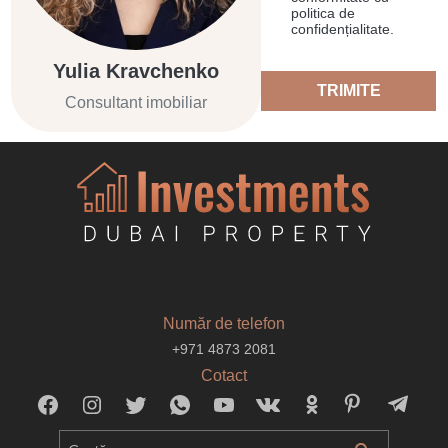
politica de
confidențialitate.
Yulia Kravchenko
TRIMITE
Consultant imobiliar
Număr de telefon
+971 4873 2081
Cotact