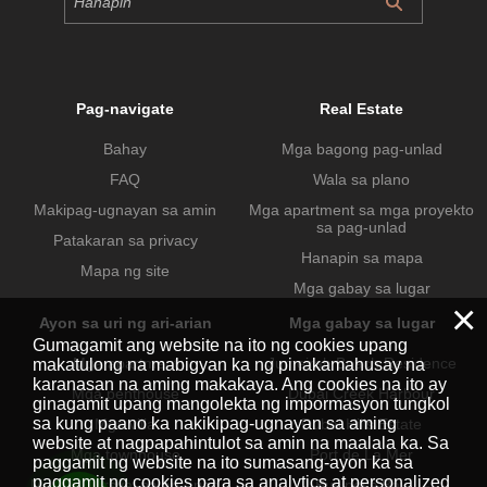
Pag-navigate
Real Estate
Bahay
Mga bagong pag-unlad
FAQ
Wala sa plano
Makipag-ugnayan sa amin
Mga apartment sa mga proyekto
sa pag-unlad
Patakaran sa privacy
Hanapin sa mapa
Mapa ng site
Mga gabay sa lugar
×
Ayon sa uri ng ari-arian
Mga gabay sa lugar
Gumagamit ang website na ito ng cookies upang
Mga apartment
Jumeirah Beach Residence
makatulong na mabigyan ka ng pinakamahusay na
karanasan na aming makakaya. Ang cookies na ito ay
Mga penthouse
Dubai Creek Harbour
ginagamit upang mangolekta ng impormasyon tungkol
sa kung paano ka nakikipag-ugnayan sa aming
Mga villa
Dubai Hills Estate
website at nagpapahintulot sa amin na maalala ka. Sa
Mga townhouse
Port de La Mer
paggamit ng website na ito sumasang-ayon ka sa
paggamit ng cookies para sa analytics at personalized
Mga komersyal na ari-arian
Business Bay