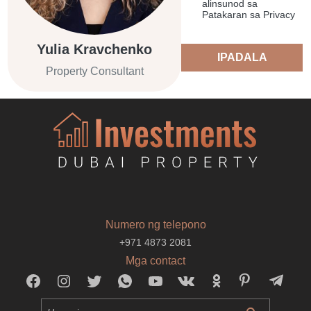
alinsunod sa
Patakaran sa Privacy
Yulia Kravchenko
IPADALA
Property Consultant
Numero ng telepono
+971 4873 2081
Mga contact