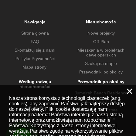
Nawigacja
Nieruchomość
Strona główna
Nowe projekty
FAQ
Off-Plan
Skontaktuj się z nami
Mieszkania w projektach
deweloperskich
Polityka Prywatności
Szukaj na mapie
Mapa strony
Przewodniki po okolicy
Według rodzaju
Przewodnik po okolicy
nieruchomości
×
Jumeirah Beach Residence
Apartamenty
Nasza strona korzysta z technologii ciasteczek (ang.
Dubai Creek Harbour
cookies), aby zapewnić Państwu jak najlepszy dostęp
Penthousy
do naszej oferty. Pliki cookie dostarczają nam
Dubai Hills Estate
informacji na temat Państwa interakcji z naszą stroną
Wille
Port de La Mer
internetową oraz umożliwiają nam rozpoznanie
Kamienice
Państwa. Korzystając z naszej strony internetowej
Business Bay
wyrażają Państwo zgodę na wykorzystywanie plików
Nieruchomości komercyjne