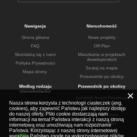
Nawigacja
Nieruchomość
Strona główna
Nowe projekty
FAQ
Off-Plan
Skontaktuj się z nami
Mieszkania w projektach
deweloperskich
Polityka Prywatności
Szukaj na mapie
Mapa strony
Przewodniki po okolicy
Według rodzaju
Przewodnik po okolicy
nieruchomości
×
Jumeirah Beach Residence
Apartamenty
Nasza strona korzysta z technologii ciasteczek (ang.
Dubai Creek Harbour
cookies), aby zapewnić Państwu jak najlepszy dostęp
Penthousy
do naszej oferty. Pliki cookie dostarczają nam
Dubai Hills Estate
informacji na temat Państwa interakcji z naszą stroną
Wille
Port de La Mer
internetową oraz umożliwiają nam rozpoznanie
Kamienice
Państwa. Korzystając z naszej strony internetowej
Business Bay
wyrażają Państwo zgodę na wykorzystywanie plików
Nieruchomości komercyjne