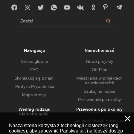
Nawigacja
Nieruchomość
Strona główna
Nowe projekty
FAQ
Off-Plan
Skontaktuj się z nami
Mieszkania w projektach
deweloperskich
Polityka Prywatności
Szukaj na mapie
Mapa strony
Przewodniki po okolicy
Według rodzaju
Przewodnik po okolicy
nieruchomości
×
Jumeirah Beach Residence
Apartamenty
Nasza strona korzysta z technologii ciasteczek (ang.
Dubai Creek Harbour
cookies), aby zapewnić Państwu jak najlepszy dostęp
Penthousy