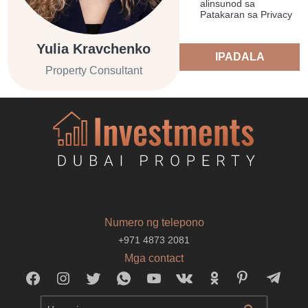
alinsunod sa
Patakaran sa Privacy
Yulia Kravchenko
IPADALA
Property Consultant
Numero ng telepono
+971 4873 2081
Mga contact