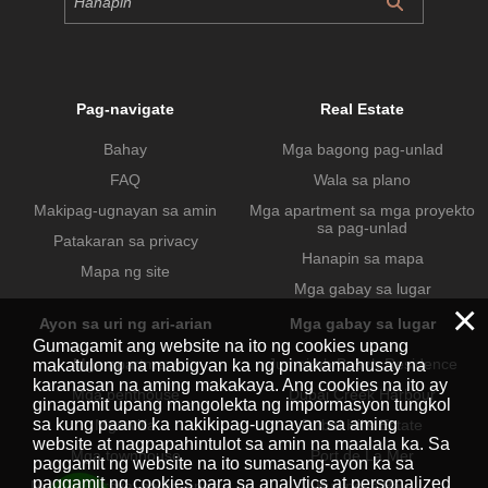
Pag-navigate
Real Estate
Bahay
Mga bagong pag-unlad
FAQ
Wala sa plano
Makipag-ugnayan sa amin
Mga apartment sa mga proyekto
sa pag-unlad
Patakaran sa privacy
Hanapin sa mapa
Mapa ng site
Mga gabay sa lugar
×
Ayon sa uri ng ari-arian
Mga gabay sa lugar
Gumagamit ang website na ito ng cookies upang
Mga apartment
Jumeirah Beach Residence
makatulong na mabigyan ka ng pinakamahusay na
karanasan na aming makakaya. Ang cookies na ito ay
Mga penthouse
Dubai Creek Harbour
ginagamit upang mangolekta ng impormasyon tungkol
sa kung paano ka nakikipag-ugnayan sa aming
Mga villa
Dubai Hills Estate
website at nagpapahintulot sa amin na maalala ka. Sa
Mga townhouse
Port de La Mer
paggamit ng website na ito sumasang-ayon ka sa
paggamit ng cookies para sa analytics at personalized
Mga komersyal na ari-arian
Business Bay