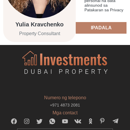
personal na data
alinsunod sa
Patakaran sa Privacy
Yulia Kravchenko
IPADALA
Property Consultant
Numero ng telepono
+971 4873 2081
Mga contact