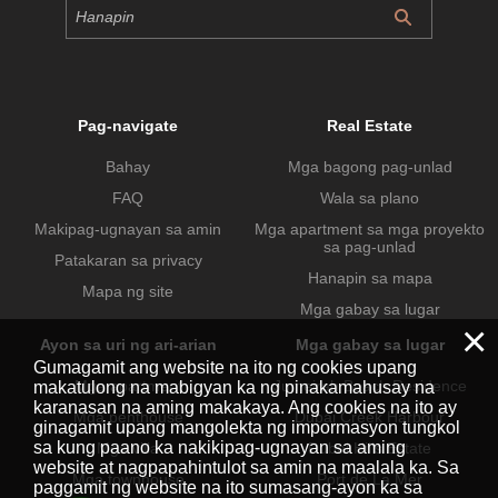
Pag-navigate
Real Estate
Bahay
Mga bagong pag-unlad
FAQ
Wala sa plano
Makipag-ugnayan sa amin
Mga apartment sa mga proyekto
sa pag-unlad
Patakaran sa privacy
Hanapin sa mapa
Mapa ng site
Mga gabay sa lugar
×
Ayon sa uri ng ari-arian
Mga gabay sa lugar
Gumagamit ang website na ito ng cookies upang
Mga apartment
Jumeirah Beach Residence
makatulong na mabigyan ka ng pinakamahusay na
karanasan na aming makakaya. Ang cookies na ito ay
Mga penthouse
Dubai Creek Harbour
ginagamit upang mangolekta ng impormasyon tungkol
sa kung paano ka nakikipag-ugnayan sa aming
Mga villa
Dubai Hills Estate
website at nagpapahintulot sa amin na maalala ka. Sa
Mga townhouse
Port de La Mer
paggamit ng website na ito sumasang-ayon ka sa