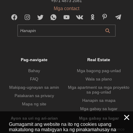
+971 4873 2081
Mga contact
Pag-navigate
Real Estate
Bahay
Mga bagong pag-unlad
FAQ
Wala sa plano
Makipag-ugnayan sa amin
Mga apartment sa mga proyekto
sa pag-unlad
Patakaran sa privacy
Hanapin sa mapa
Mapa ng site
Mga gabay sa lugar
×
Ayon sa uri ng ari-arian
Mga gabay sa lugar
Gumagamit ang website na ito ng cookies upang
Mga apartment
Jumeirah Beach Residence
makatulong na mabigyan ka ng pinakamahusay na