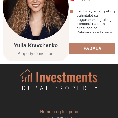
Ibinibigay ko ang aking
pahintulot sa
pagproseso ng aking
personal na data
alinsunod sa
Patakaran sa Privacy
Yulia Kravchenko
IPADALA
Property Consultant
Numero ng telepono