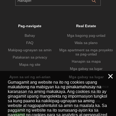
Pag-navigate
Real Estate
Bahay
Mga bagong pag-unlad
FAQ
Wala sa plano
Makipag-ugnayan sa amin
Mga apartment sa mga proyekto
sa pag-unlad
Patakaran sa privacy
Hanapin sa mapa
Mapa ng site
Mga gabay sa lugar
×
Ayon sa uri ng ari-arian
Mga gabay sa lugar
Gumagamit ang website na ito ng cookies upang
Mga apartment
Jumeirah Beach Residence
makatulong na mabigyan ka ng pinakamahusay na
karanasan na aming makakaya. Ang cookies na ito ay
Mga penthouse
Dubai Creek Harbour
ginagamit upang mangolekta ng impormasyon tungkol
sa kung paano ka nakikipag-ugnayan sa aming
Mga villa
Dubai Hills Estate
website at nagpapahintulot sa amin na maalala ka. Sa
Mga townhouse
Port de La Mer
paggamit ng website na ito sumasang-ayon ka sa
paggamit ng cookies para sa analytics at personalized
Mga komersyal na ari-arian
Business Bay