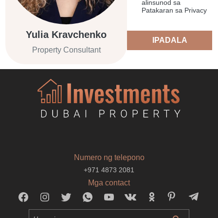
alinsunod sa
Patakaran sa Privacy
Yulia Kravchenko
IPADALA
Property Consultant
Numero ng telepono
+971 4873 2081
Mga contact