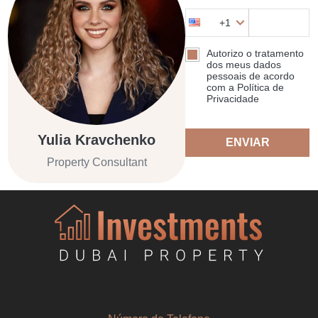
+1
Autorizo o tratamento
dos meus dados
pessoais de acordo
com a Política de
Privacidade
Yulia Kravchenko
ENVIAR
Property Consultant