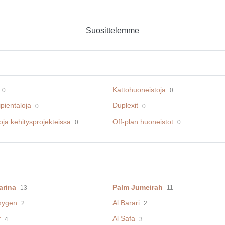
Suosittelemme
Kattohuoneistoja
0
0
pientaloja
Duplexit
0
0
ja kehitysprojekteissa
Off-plan huoneistot
0
0
arina
Palm Jumeirah
13
11
xygen
Al Barari
2
2
f
Al Safa
4
3