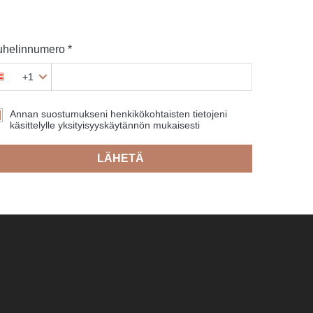
helinnumero *
+1
Annan suostumukseni henkikökohtaisten tietojeni
käsittelylle yksityisyyskäytännön mukaisesti
LÄHETÄ