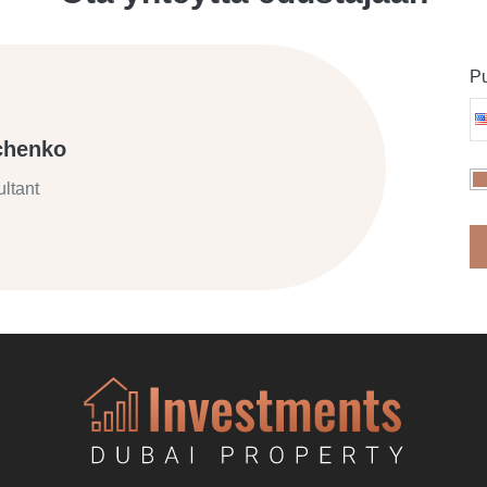
Pu
chenko
ltant