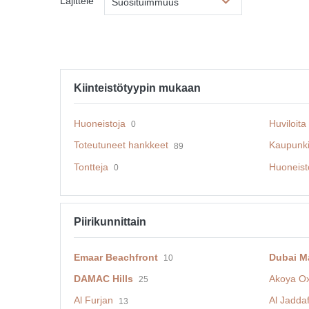
Lajittele
Suosituimmuus
Kiinteistötyypin mukaan
Huoneistoja
Huviloita
0
Toteutuneet hankkeet
Kaupunki
89
Tontteja
Huoneisto
0
Piirikunnittain
Emaar Beachfront
Dubai M
10
DAMAC Hills
Akoya O
25
Al Furjan
Al Jadda
13