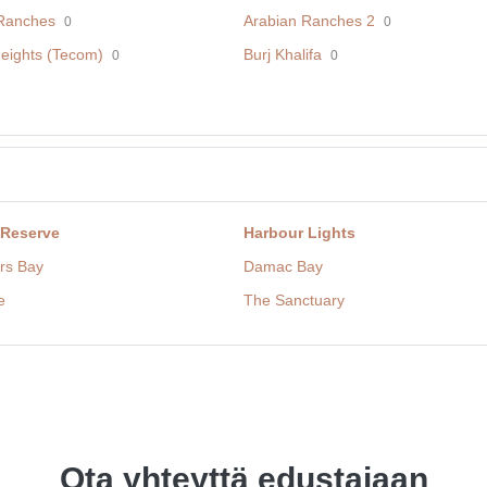
Ranches
Arabian Ranches 2
0
0
eights (Tecom)
Burj Khalifa
0
0
 Reserve
Harbour Lights
rs Bay
Damac Bay
e
The Sanctuary
Ota yhteyttä edustajaan