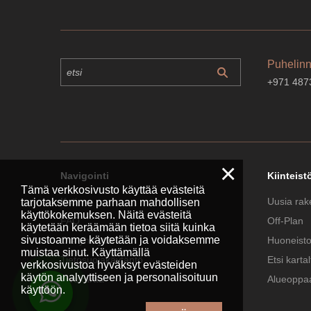
Puhelin
+971 487
×
Navigointi
Kiinteist
Tämä verkkosivusto käyttää evästeitä
Koti
Uusia rak
tarjotaksemme parhaan mahdollisen
käyttökokemuksen. Näitä evästeitä
FAQ
Off-Plan
käytetään keräämään tietoa siitä kuinka
sivustoamme käytetään ja voidaksemme
Ota yhteyttä
Huoneist
muistaa sinut. Käyttämällä
Tietosuojakäytäntö
Etsi kartal
verkkosivustoa hyväksyt evästeiden
käytön analyyttiseen ja personalisoituun
Sivukartta
Alueoppa
käyttöön.