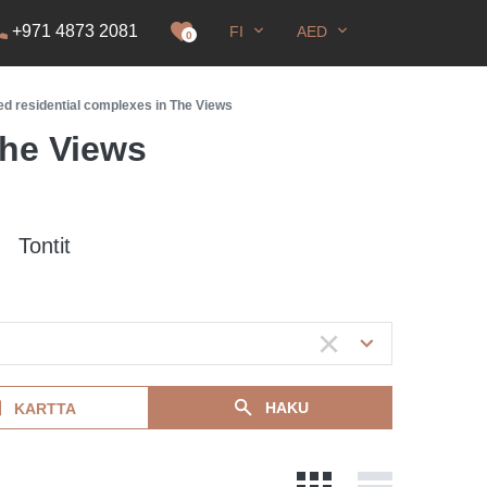
+971 4873 2081
FI
AED
0
d residential complexes in The Views
The Views
Tontit
HAKU
KARTTA