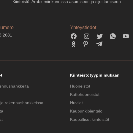
Kiinteistöt Arabiemiirikunnissa asumiseen ja sijoittamiseen
numero
Yhteystiedot
3 2081
öt
Kiinteistötyypin mukaan
ennushankkeita
Huoneistot
Kattohuoneistot
oja rakennushankkeissa
Huvilat
ta
Kaupunkipientalo
at
Kaupalliset kiinteistöt