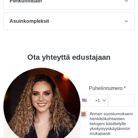
Piirikunnittain
Asuinkompleksit
Ota yhteyttä edustajaan
Puhelinnumero *
+1
Annan suostumukseni
henkikökohtaisten
tietojeni käsittelylle
yksityisyyskäytännön
mukaisesti