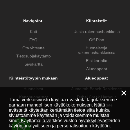
Navigointi
Kiinteistöt
Koti
Uusia rakennushankkeita
FAQ
Off-Plan
Ota yhteyttä
Huoneistoja
rakennushankkeissa
Tietosuojakäytäntö
Etsi kartalta
Sivukartta
Alueoppaat
Kiinteistötyypin mukaan
Alueoppaat
Huoneistot
Jumeirah Beach Residence
×
Kattohuoneistot
Dubai Creek Harbour
Tämä verkkosivusto käyttää evästeitä tarjotaksemme
parhaan mahdollisen käyttökokemuksen. Näitä
Huvilat
Dubai Hills Estate
evästeitä käytetään keräämään tietoa siitä kuinka
Kaupunkipientalo
Port de La Mer
sivustoamme käytetään ja voidaksemme muistaa
sinut. Käyttämällä verkkosivustoa hyväksyt evästeiden
Kaupalliset kiinteistöt
Business Bay
käytön analyyttiseen ja personalisoituun käyttöön.