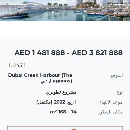
AED 1 481 888 - AED 3 821 888
ID
24311
الموقع:
Dubai Creek Harbour (The
Lagoons), دبي
نوع
مشروع تطويري
موعد الانتهاء
I ربع, 2022 (مكتمل)
مكان السكن
74 - 168 m²