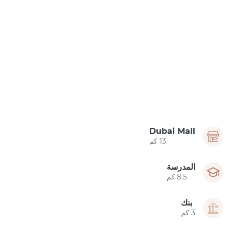
Dubai Mall
13 كم
المدرسة
8.5 كم
بنك
3 كم