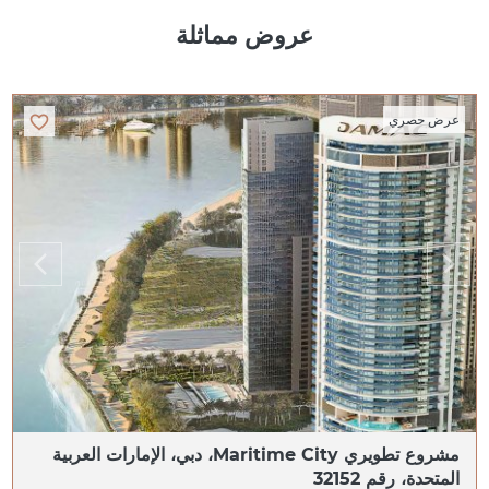
عروض مماثلة
عرض حصري
مشروع تطويري Maritime City، دبي، الإمارات العربية
المتحدة، رقم 32152