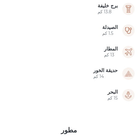
برج خليفة
13.8 كم
الصيدلة
1.5 كم
المطار
13 كم
حديقة الخور
14 كم
البحر
15 كم
مطور