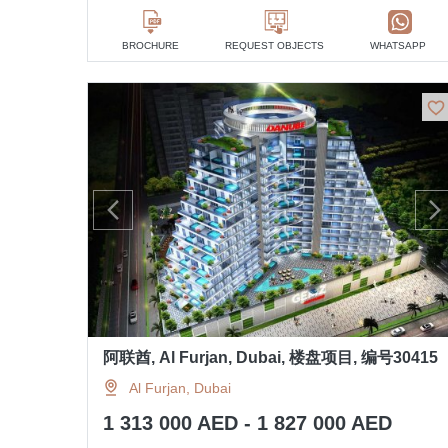
BROCHURE
REQUEST OBJECTS
WHATSAPP
阿联酋, Al Furjan, Dubai, 楼盘项目, 编号30415
Al Furjan, Dubai
1 313 000 AED - 1 827 000 AED