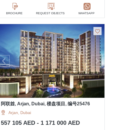
BROCHURE
REQUEST OBJECTS
WHATSAPP
阿联酋, Arjan, Dubai, 楼盘项目, 编号25476
Arjan, Dubai
557 105 AED - 1 171 000 AED