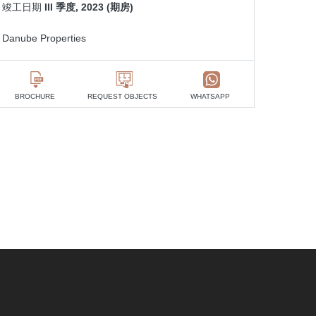
竣工日期
III 季度, 2023 (期房)
Danube Properties
BROCHURE
REQUEST OBJECTS
WHATSAPP