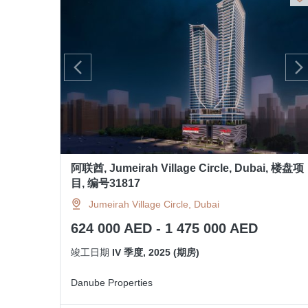
阿联酋, Jumeirah Village Circle, Dubai, 楼盘项
目, 编号31817
Jumeirah Village Circle, Dubai
624 000 AED - 1 475 000 AED
竣工日期
IV 季度, 2025 (期房)
Danube Properties