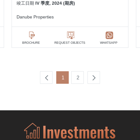
竣工日期
IV 季度, 2024 (期房)
Danube Properties
BROCHURE
REQUEST OBJECTS
WHATSAPP
1
2