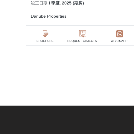
竣工日期
I 季度, 2025 (期房)
Danube Properties
BROCHURE
REQUEST OBJECTS
WHATSAPP