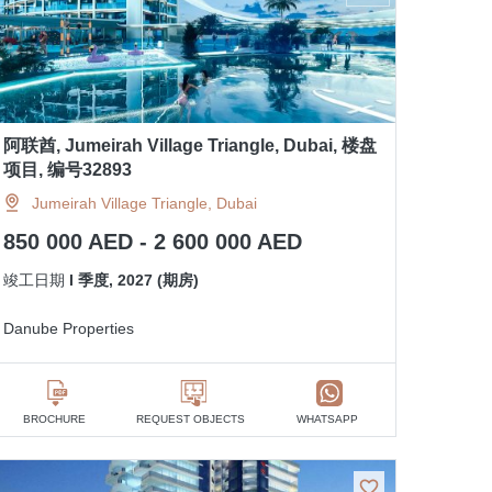
阿联酋, Jumeirah Village Triangle, Dubai, 楼盘
项目, 编号32893
Jumeirah Village Triangle, Dubai
850 000 AED - 2 600 000 AED
竣工日期
I 季度, 2027 (期房)
Danube Properties
BROCHURE
REQUEST OBJECTS
WHATSAPP