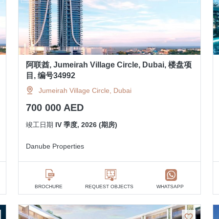
阿联酋, Jumeirah Village Circle, Dubai, 楼盘项
目, 编号34992
Jumeirah Village Circle, Dubai
700 000 AED
竣工日期
IV 季度, 2026 (期房)
Danube Properties
BROCHURE
REQUEST OBJECTS
WHATSAPP