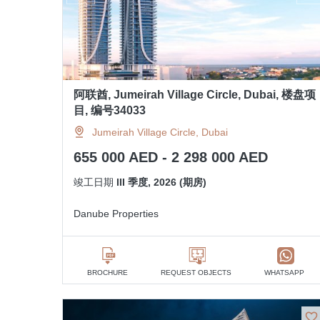
阿联酋, Jumeirah Village Circle, Dubai, 楼盘项
目, 编号34033
Jumeirah Village Circle, Dubai
655 000 AED - 2 298 000 AED
竣工日期
III 季度, 2026 (期房)
Danube Properties
BROCHURE
REQUEST OBJECTS
WHATSAPP