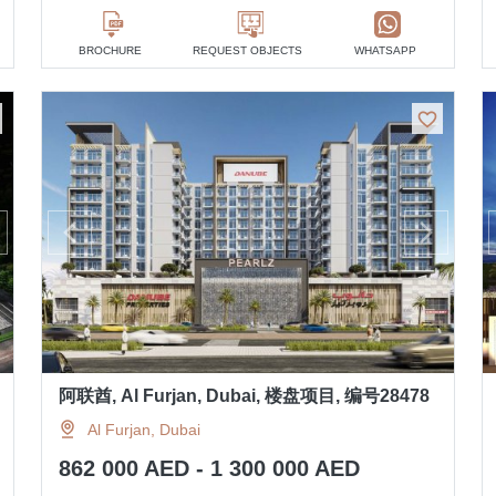
BROCHURE
REQUEST OBJECTS
WHATSAPP
阿联酋, Al Furjan, Dubai, 楼盘项目, 编号28478
Al Furjan, Dubai
862 000 AED - 1 300 000 AED