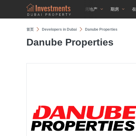
房地产
期房
首页
Developers in Dubai
Danube Properties
Danube Properties