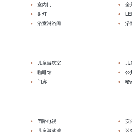
室内门
全
射灯
L
浴室淋浴间
浴
儿童游戏室
儿
咖啡馆
公共
门廊
嗜
闭路电视
安
儿童游泳池
装