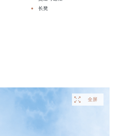
长凳
全屏