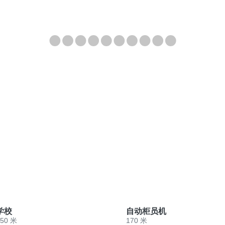
学校
自动柜员机
650 米
170 米