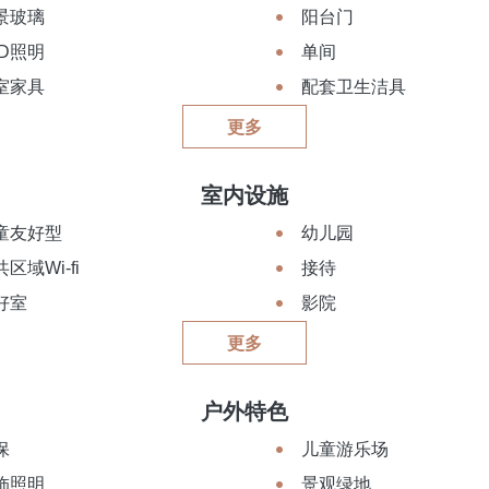
景玻璃
阳台门
ED照明
单间
室家具
配套卫生洁具
更多
室内设施
童友好型
幼儿园
区域Wi-fi
接待
好室
影院
更多
户外特色
保
儿童游乐场
饰照明
景观绿地