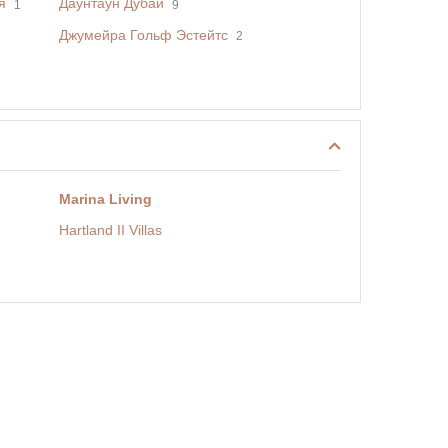
я
Даунтаун Дубай
1
9
Джумейра Гольф Эстейтс
2
Marina Living
Hartland II Villas