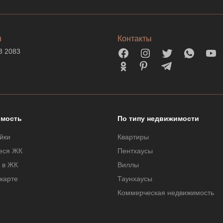
н
Контакты
3 2083
мость
По типу недвижимости
йки
Квартиры
еся ЖК
Пентхаусы
 в ЖК
Виллы
 карте
Таунхаусы
Коммерческая недвижимость