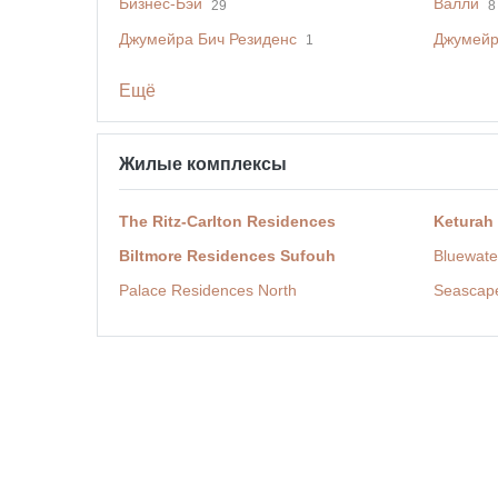
Бизнес-Бэй
Валли
29
8
Джумейра Бич Резиденс
Джумейр
1
Ещё
Жилые комплексы
The Ritz-Carlton Residences
Keturah
Biltmore Residences Sufouh
Bluewate
Palace Residences North
Seascap