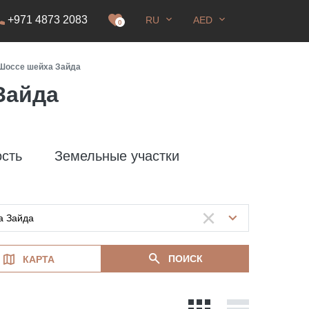
+971 4873 2083
RU
AED
0
Шоссе шейха Зайда
Зайда
сть
Земельные участки
ПОИСК
КАРТА