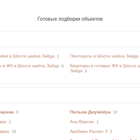
Готовые подборки объектов
ойки в Шоссе шейха Зайда
Пентхаусы в Шоссе шейха Зайда
1
ы в ЖК в Шоссе шейха Зайда
Квартиры в готовых ЖК в Шоссе 
0
Зайда
0
Марина
Пальма Джумейра
9
10
ари
Аль-Варсан
2
1
джан
Арабиан Ранчес 3
10
5