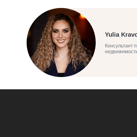
Yulia Krav
Консультант п
недвижимост