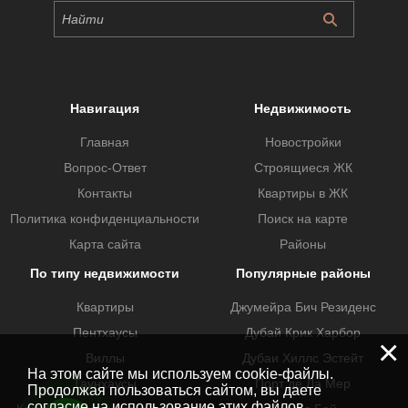
Навигация
Недвижимость
Главная
Новостройки
Вопрос-Ответ
Строящиеся ЖК
Контакты
Квартиры в ЖК
Политика конфиденциальности
Поиск на карте
Карта сайта
Районы
По типу недвижимости
Популярные районы
Квартиры
Джумейра Бич Резиденс
Пентхаусы
Дубай Крик Харбор
×
Виллы
Дубаи Хиллс Эстейт
На этом сайте мы используем cookie-файлы.
Таунхаусы
Порт де Ла Мер
Продолжая пользоваться сайтом, вы даете
согласие на использование этих файлов.