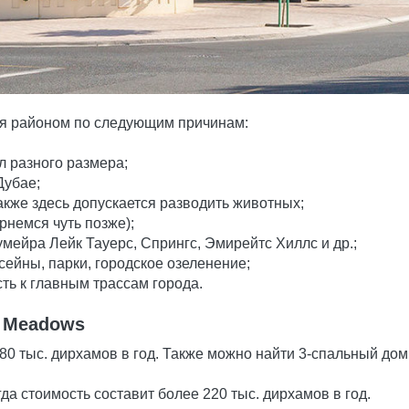
ся районом по следующим причинам:
 разного размера;
Дубае;
акже здесь допускается разводить животных;
рнемся чуть позже);
мейра Лейк Тауерс, Спрингс, Эмирейтс Хиллс и др.;
сейны, парки, городское озеленение;
ть к главным трассам города.
 Meadows
80 тыс. дирхамов в год. Также можно найти 3-спальный дом
да стоимость составит более 220 тыс. дирхамов в год.