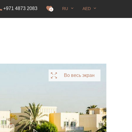
+971 4873 2083
RU
AED
0
Во весь экран