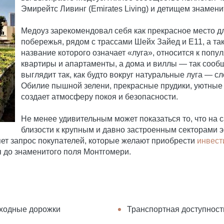
Эмирейтс Ливинг (Emirates Living) и детищем знамен
Медоуз зарекомендовал себя как прекрасное место д
побережья, рядом с трассами Шейх Зайед и Е11, а та
название которого означает «луга», относится к попу
квартиры и апартаменты, а дома и виллы — так сообщ
выглядит так, как будто вокруг натуральные луга — с
Обилие пышной зелени, прекрасные прудики, уютные 
создает атмосферу покоя и безопасности.
Не менее удивительным может показаться то, что на
близости к крупным и давно застроенным секторами 
яет запрос покупателей, которые желают приобрести
инвест
я до знаменитого поля Монтгомери.
ходные дорожки
Транспортная доступност