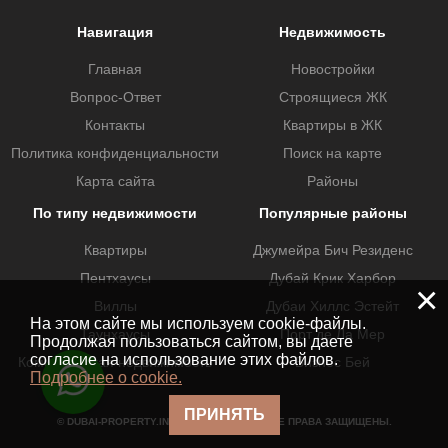
Навигация
Недвижимость
Главная
Новостройки
Вопрос-Ответ
Строящиеся ЖК
Контакты
Квартиры в ЖК
Политика конфиденциальности
Поиск на карте
Карта сайта
Районы
По типу недвижимости
Популярные районы
Квартиры
Джумейра Бич Резиденс
Пентхаусы
Дубай Крик Харбор
×
Виллы
Дубаи Хиллс Эстейт
На этом сайте мы используем cookie-файлы.
Таунхаусы
Порт де Ла Мер
Продолжая пользоваться сайтом, вы даете
согласие на использование этих файлов.
Коммерческая недвижимость
Бизнес Бей
Подробнее о cookie.
ПРИНЯТЬ
© DUBAI-PROPERTY.INVESTMENTS 2026. ВСЕ ПРАВА ЗАЩИЩЕНЫ.