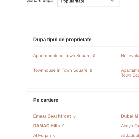
Sortare după
Popularitate
După tipul de proprietate
Apartamente în Town Square
Noi evolu
0
Townhouse în Town Square
Apartame
0
Town Sq
Pe cartiere
Emaar Beachfront
Dubai M
0
DAMAC Hills
Akoya O
0
Al Furjan
Al Jadda
0