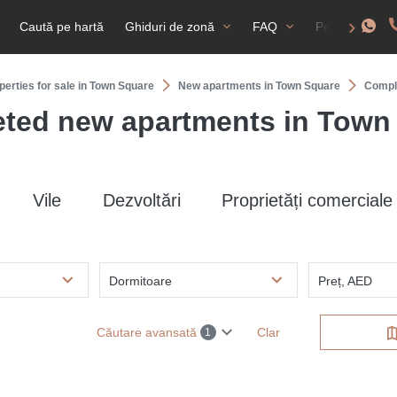
Caută pe hartă
Ghiduri de zonă
FAQ
Permis de rez
perties for sale in Town Square
New apartments in Town Square
Сompl
ted new apartments in Town
Vile
Dezvoltări
Proprietăți comerciale
Dormitoare
Preț, AED
Căutare avansată
Clar
1