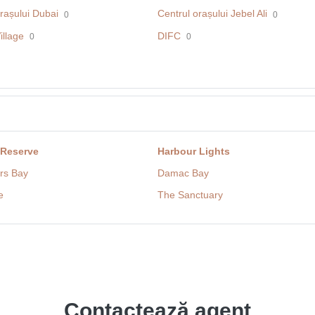
rașului Dubai
Centrul orașului Jebel Ali
0
0
illage
DIFC
0
0
 Reserve
Harbour Lights
rs Bay
Damac Bay
e
The Sanctuary
Contactează agent