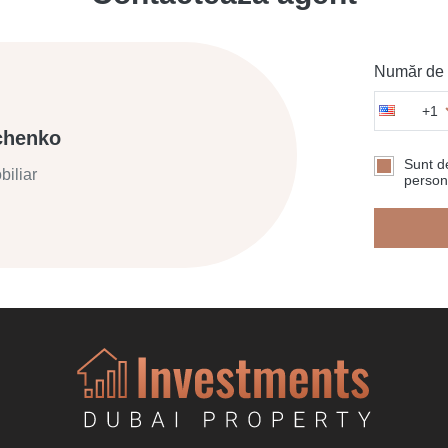
Număr de t
+1
chenko
Sunt de
biliar
persona