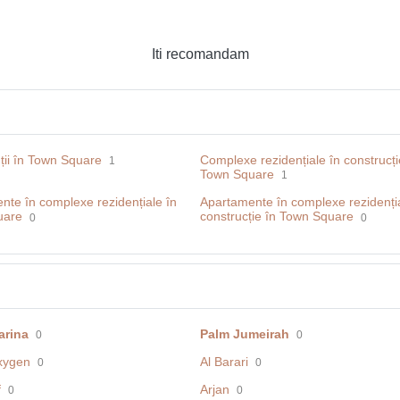
Iti recomandam
ții în Town Square
Complexe rezidențiale în construcți
1
Town Square
1
nte în complexe rezidențiale în
Apartamente în complexe rezidenția
uare
construcție în Town Square
0
0
arina
Palm Jumeirah
0
0
xygen
Al Barari
0
0
f
Arjan
0
0