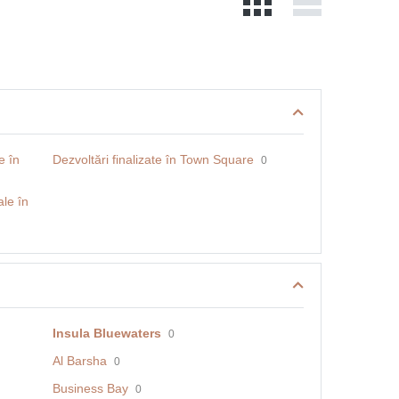
e în
Dezvoltări finalizate în Town Square
0
le în
Insula Bluewaters
0
Al Barsha
0
Business Bay
0