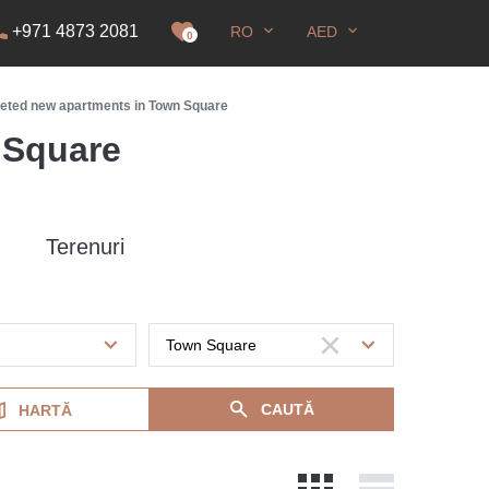
+971 4873 2081
RO
AED
idență
0
eted new apartments in Town Square
 Square
Terenuri
CAUTĂ
HARTĂ