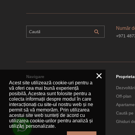
Număr de
+971 487
×
Navigare
Proprieta
Acest site utilizează cookie-uri pentru a
Acasă
Dezvoltări
vă oferi cea mai bună experiență
posibilă. Acestea sunt folosite pentru a
FAQ
Off-plan
colecta informații despre modul în care
interacționați cu site-ul nostru web și ne
Contactează-ne
Apartamen
permit să vă memorăm. Prin utilizarea
Politica de confidențialitate
Caută pe 
acestui site web sunteți de acord cu
utilizarea cookie-urilor pentru analiză și
Harta site-ului
Ghiduri d
utilizări personalizate.