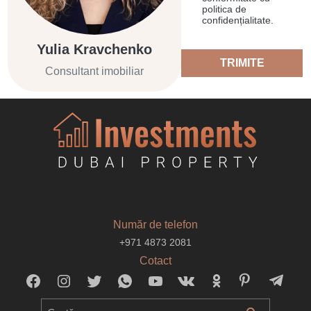
politica de
confidențialitate.
Yulia Kravchenko
TRIMITE
Consultant imobiliar
Număr de telefon
+971 4873 2081
Cotact