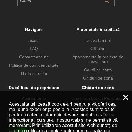
Navigare
Proprietate imobiliară
Acasă
Dezvoltări noi
FAQ
Off-plan
Contactează-ne
Apartamente în proiecte de
dezvoltare
Politica de confidențialitate
Caută pe hartă
Harta site-ului
Ghiduri de zonă
După tipul de proprietate
Ghiduri de zonă
×
Apartamente
Jumeirah Beach Residence
Acest site utilizează cookie-uri pentru a vă oferi cea
Penthouse-uri
Dubai Creek Harbour
mai bună experiență posibilă. Acestea sunt folosite
pentru a colecta informații despre modul în care
Vile
Dubai Hills Estate
interacționați cu site-ul nostru web și ne permit să vă
Townhouse-uri
Port de La Mer
memorăm. Prin utilizarea acestui site web sunteți de
acord cu utilizarea cookie-urilor pentru analiză și
Proprietăți comerciale
Business Bay