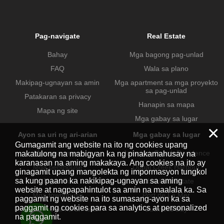
Pag-navigate
Real Estate
Bahay
Mga bagong pag-unlad
FAQ
Wala sa plano
Makipag-ugnayan sa amin
Mga apartment sa mga proyekto
sa pag-unlad
Patakaran sa privacy
Hanapin sa mapa
Mapa ng site
Mga gabay sa lugar
×
Ayon sa uri ng ari-arian
Mga gabay sa lugar
Gumagamit ang website na ito ng cookies upang
Mga apartment
Jumeirah Beach Residence
makatulong na mabigyan ka ng pinakamahusay na
karanasan na aming makakaya. Ang cookies na ito ay
Mga penthouse
Dubai Creek Harbour
ginagamit upang mangolekta ng impormasyon tungkol
sa kung paano ka nakikipag-ugnayan sa aming
Mga villa
Dubai Hills Estate
website at nagpapahintulot sa amin na maalala ka. Sa
Mga townhouse
Port de La Mer
paggamit ng website na ito sumasang-ayon ka sa
paggamit ng cookies para sa analytics at personalized
Mga komersyal na ari-arian
Business Bay
na paggamit.