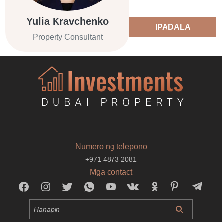
Yulia Kravchenko
IPADALA
Property Consultant
Numero ng telepono
+971 4873 2081
Mga contact