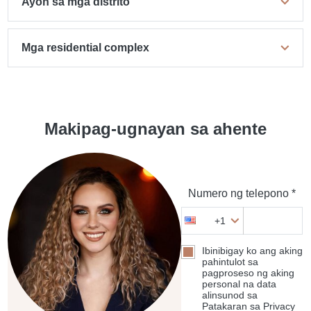
Ayon sa mga distrito
Mga residential complex
Makipag-ugnayan sa ahente
Numero ng telepono *
+1
Ibinibigay ko ang aking
pahintulot sa
pagproseso ng aking
personal na data
alinsunod sa
Patakaran sa Privacy