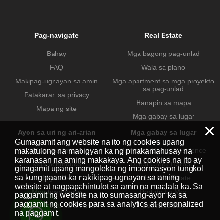
Pag-navigate
Real Estate
Bahay
Mga bagong pag-unlad
FAQ
Wala sa plano
Makipag-ugnayan sa amin
Mga apartment sa mga proyekto
sa pag-unlad
Patakaran sa privacy
Hanapin sa mapa
Mapa ng site
Mga gabay sa lugar
×
Ayon sa uri ng ari-arian
Mga gabay sa lugar
Gumagamit ang website na ito ng cookies upang
Mga apartment
Jumeirah Beach Residence
makatulong na mabigyan ka ng pinakamahusay na
karanasan na aming makakaya. Ang cookies na ito ay
Mga penthouse
Dubai Creek Harbour
ginagamit upang mangolekta ng impormasyon tungkol
sa kung paano ka nakikipag-ugnayan sa aming
Mga villa
Dubai Hills Estate
website at nagpapahintulot sa amin na maalala ka. Sa
Mga townhouse
Port de La Mer
paggamit ng website na ito sumasang-ayon ka sa
paggamit ng cookies para sa analytics at personalized
Mga komersyal na ari-arian
Business Bay
na paggamit.