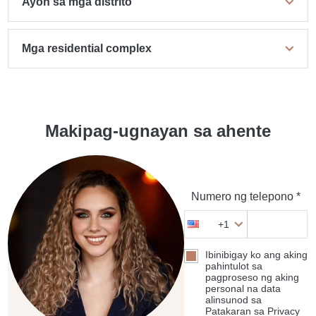
Ayon sa mga distrito
Mga residential complex
Makipag-ugnayan sa ahente
Numero ng telepono *
+1
Ibinibigay ko ang aking
pahintulot sa
pagproseso ng aking
personal na data
alinsunod sa
Patakaran sa Privacy