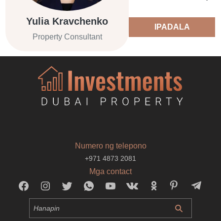
Yulia Kravchenko
IPADALA
Property Consultant
Numero ng telepono
+971 4873 2081
Mga contact