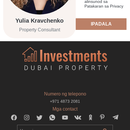
alinsunod sa
Patakaran sa Privacy
Yulia Kravchenko
IPADALA
Property Consultant
Numero ng telepono
+971 4873 2081
Mga contact