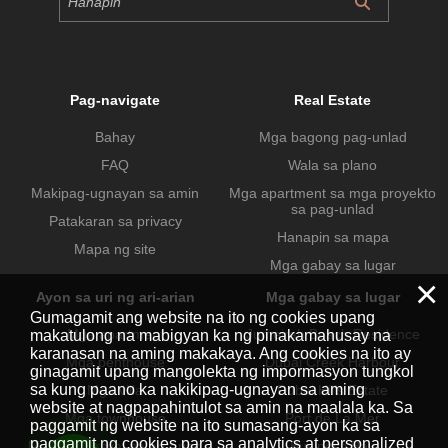
Pag-navigate
Real Estate
Bahay
Mga bagong pag-unlad
FAQ
Wala sa plano
Makipag-ugnayan sa amin
Mga apartment sa mga proyekto
sa pag-unlad
Patakaran sa privacy
Hanapin sa mapa
Mapa ng site
Mga gabay sa lugar
×
Ayon sa uri ng ari-arian
Mga gabay sa lugar
Gumagamit ang website na ito ng cookies upang
Mga apartment
Jumeirah Beach Residence
makatulong na mabigyan ka ng pinakamahusay na
karanasan na aming makakaya. Ang cookies na ito ay
Mga penthouse
Dubai Creek Harbour
ginagamit upang mangolekta ng impormasyon tungkol
sa kung paano ka nakikipag-ugnayan sa aming
Mga villa
Dubai Hills Estate
website at nagpapahintulot sa amin na maalala ka. Sa
Mga townhouse
Port de La Mer
paggamit ng website na ito sumasang-ayon ka sa
paggamit ng cookies para sa analytics at personalized
Mga komersyal na ari-arian
Business Bay