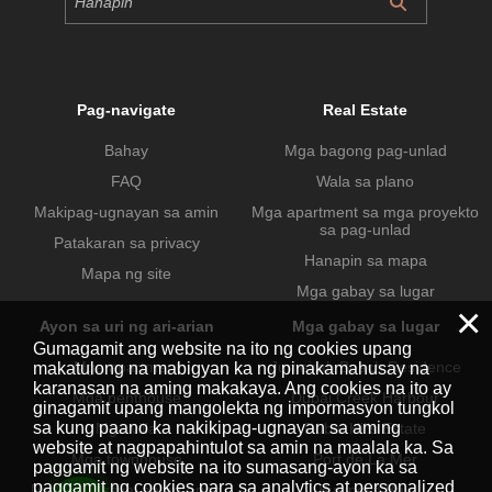
Pag-navigate
Real Estate
Bahay
Mga bagong pag-unlad
FAQ
Wala sa plano
Makipag-ugnayan sa amin
Mga apartment sa mga proyekto
sa pag-unlad
Patakaran sa privacy
Hanapin sa mapa
Mapa ng site
Mga gabay sa lugar
×
Ayon sa uri ng ari-arian
Mga gabay sa lugar
Gumagamit ang website na ito ng cookies upang
Mga apartment
Jumeirah Beach Residence
makatulong na mabigyan ka ng pinakamahusay na
karanasan na aming makakaya. Ang cookies na ito ay
Mga penthouse
Dubai Creek Harbour
ginagamit upang mangolekta ng impormasyon tungkol
sa kung paano ka nakikipag-ugnayan sa aming
Mga villa
Dubai Hills Estate
website at nagpapahintulot sa amin na maalala ka. Sa
Mga townhouse
Port de La Mer
paggamit ng website na ito sumasang-ayon ka sa
paggamit ng cookies para sa analytics at personalized
Mga komersyal na ari-arian
Business Bay