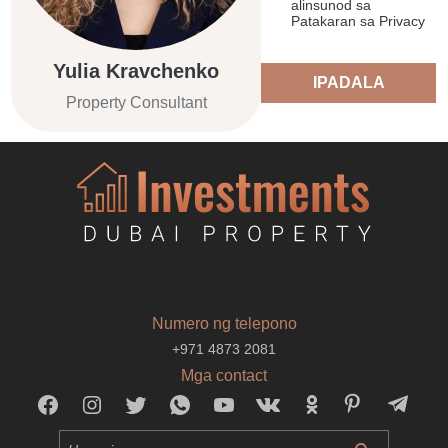
alinsunod sa
Patakaran sa Privacy
Yulia Kravchenko
IPADALA
Property Consultant
Numero ng telepono
+971 4873 2081
Mga contact