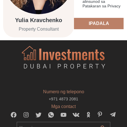
alinsunod sa
Patakaran sa Privacy
Yulia Kravchenko
IPADALA
Property Consultant
Numero ng telepono
+971 4873 2081
Mga contact