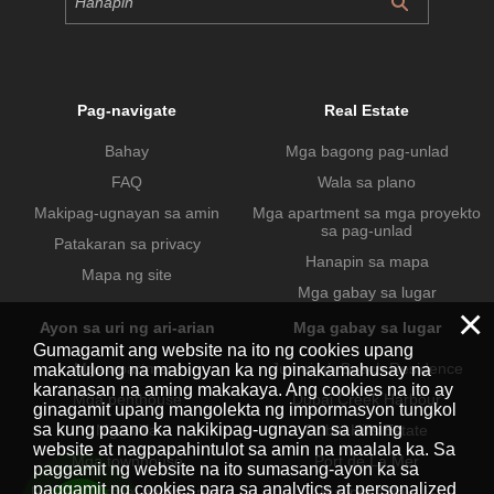
Pag-navigate
Real Estate
Bahay
Mga bagong pag-unlad
FAQ
Wala sa plano
Makipag-ugnayan sa amin
Mga apartment sa mga proyekto
sa pag-unlad
Patakaran sa privacy
Hanapin sa mapa
Mapa ng site
Mga gabay sa lugar
×
Ayon sa uri ng ari-arian
Mga gabay sa lugar
Gumagamit ang website na ito ng cookies upang
Mga apartment
Jumeirah Beach Residence
makatulong na mabigyan ka ng pinakamahusay na
karanasan na aming makakaya. Ang cookies na ito ay
Mga penthouse
Dubai Creek Harbour
ginagamit upang mangolekta ng impormasyon tungkol
sa kung paano ka nakikipag-ugnayan sa aming
Mga villa
Dubai Hills Estate
website at nagpapahintulot sa amin na maalala ka. Sa
Mga townhouse
Port de La Mer
paggamit ng website na ito sumasang-ayon ka sa
paggamit ng cookies para sa analytics at personalized
Mga komersyal na ari-arian
Business Bay