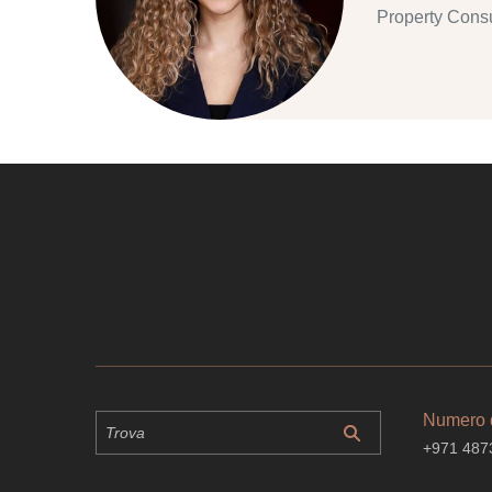
Property Consu
Numero d
+971 487