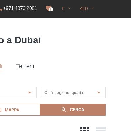
+971 4873 2081
IT
AED
i soggiorno
0
o a Dubai
i
Terreni
CERCA
MAPPA