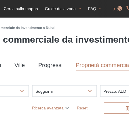
Cerca sulla mappa
Guide della zona
FAQ
Permesso d
merciale da investimento a Dubai
 commerciale da investiment
i
Ville
Progressi
Proprietà commercial
Soggiorni
Prezzo, AED
Ricerca avanzata
Reset