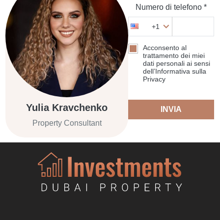
Numero di telefono *
+1
Acconsento al
trattamento dei miei
dati personali ai sensi
dell’Informativa sulla
Privacy
Yulia Kravchenko
INVIA
Property Consultant