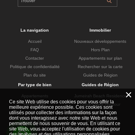
La navigation
Immobilier
Accueil
Nouveaux développements
FAQ
Hors Plan
Contacter
Appartements sur plan
Politique de confidentialité
Rechercher sur la carte
Plan du site
Guides de Région
Par type de bien
Guides de Région
×
Appartements
Jumeirah Beach Residence
Ce site Web utilise des cookies pour vous offrir la
Penthouses
Dubai Creek Harbour
meilleure expérience possible. Ces cookies sont
utilisés pour collecter des informations sur la façon
Villas
Dubai Hills Estate
dont vous interagissez avec notre site Web et nous
Maisons de ville
Port de La Mer
permettent de nous souvenir de vous. En utilisant ce
site Web, vous acceptez l'utilisation de cookies pour
Propriétés commerciales
Business Bay
des analyses et des utilisations personnalisées.