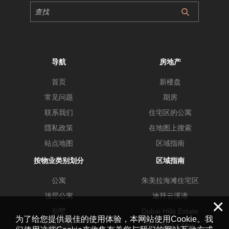
导航
房地产
首页
新楼盘
常见问题
期房
联系我们
住宅区的公寓
隱私政策
在地图上搜索
站点地图
区域指南
按物业类别划分
区域指南
公寓
朱美拉海滩住宅区
顶层公寓
迪拜云溪港
×
别墅
Dubai Hills Estate
为了给您提供最佳的使用体验，本网站使用Cookie。我
Port de La Mer
联排别墅