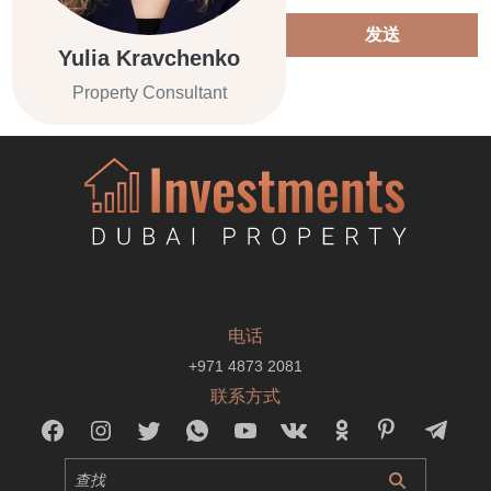
发送
Yulia Kravchenko
Property Consultant
电话
+971 4873 2081
联系方式