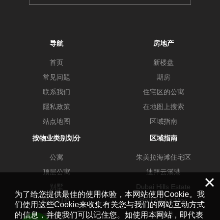
导航
房地产
首页
新楼盘
常见问题
期房
联系我们
住宅区的公寓
隱私政策
在地图上搜索
站点地图
区域指南
按物业类别划分
区域指南
公寓
朱美拉海滩住宅区
顶层公寓
迪拜云溪港
×
别墅
Dubai Hills Estate
为了给您提供最佳的使用体验，本网站使用Cookie。我
Port de La Mer
联排别墅
们使用这些Cookie来收集有关您与我们的网站互动方式
商务港
的信息，并使我们可以记住您。如使用本网站，即代表
商业地产