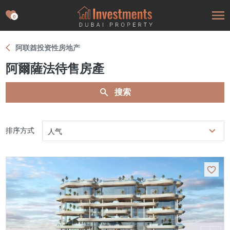
0
阿联酋投资性房地产
阿爾薩法待售房產
搜索
排序方式
人气