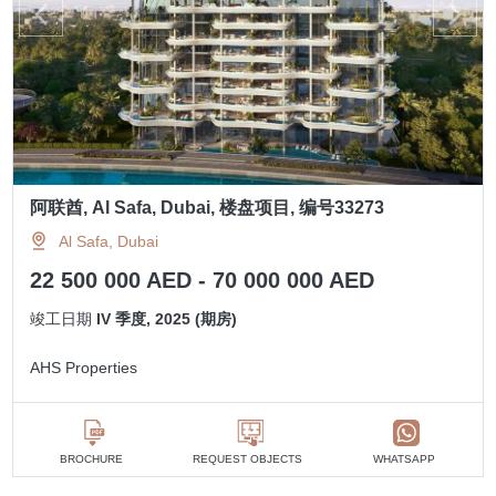
阿联酋, Al Safa, Dubai, 楼盘项目, 编号33273
Al Safa, Dubai
22 500 000 AED - 70 000 000 AED
竣工日期
IV 季度, 2025 (期房)
AHS Properties
BROCHURE
REQUEST OBJECTS
WHATSAPP