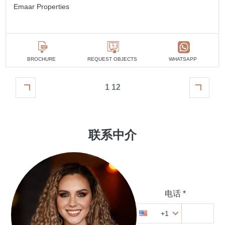
Emaar Properties
BROCHURE
REQUEST OBJECTS
WHATSAPP
1 12
联系中介
电话 *
+1