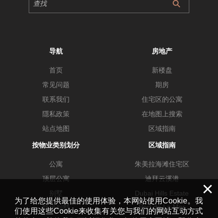
导航
房地产
首页
新楼盘
常见问题
期房
联系我们
住宅区的公寓
隱私政策
在地图上搜索
站点地图
区域指南
按物业类别划分
区域指南
公寓
朱美拉海滩住宅区
顶层公寓
迪拜云溪港
×
别墅
Dubai Hills Estate
为了给您提供最佳的使用体验，本网站使用Cookie。我
Port de La Mer
联排别墅
们使用这些Cookie来收集有关您与我们的网站互动方式