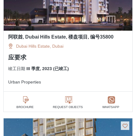
阿联酋, Dubai Hills Estate, 楼盘项目, 编号35800
Dubai Hills Estate, Dubai
应要求
竣工日期
III 季度, 2023 (已竣工)
Urban Properties
BROCHURE
REQUEST OBJECTS
WHATSAPP