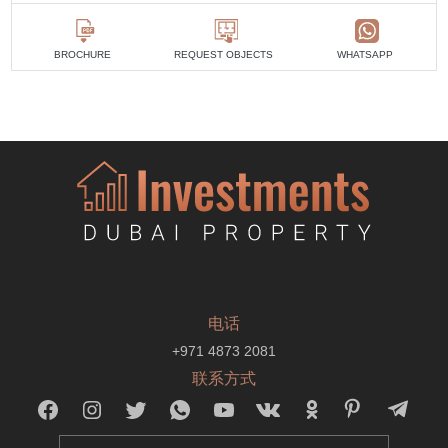
BROCHURE
REQUEST OBJECTS
WHATSAPP
电话
+971 4873 2081
联系方式