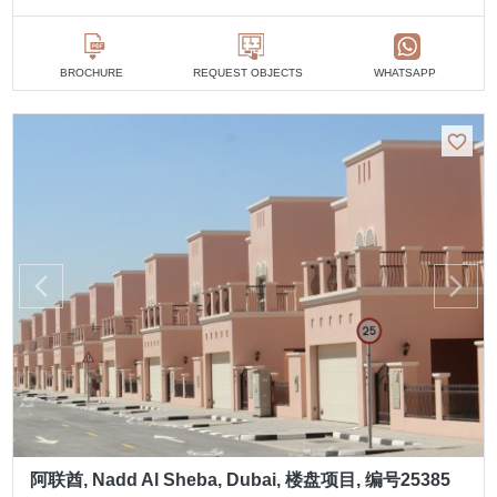
BROCHURE
REQUEST OBJECTS
WHATSAPP
阿联酋, Nadd Al Sheba, Dubai, 楼盘项目, 编号25385