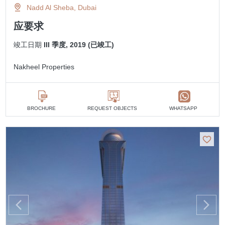
Nadd Al Sheba, Dubai
应要求
竣工日期
III 季度, 2019 (已竣工)
Nakheel Properties
BROCHURE
REQUEST OBJECTS
WHATSAPP