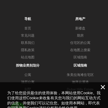
导航
房地产
首页
新楼盘
常见问题
期房
联系我们
住宅区的公寓
隱私政策
在地图上搜索
站点地图
区域指南
按物业类别划分
区域指南
公寓
朱美拉海滩住宅区
顶层公寓
迪拜云溪港
×
别墅
Dubai Hills Estate
为了给您提供最佳的使用体验，本网站使用Cookie。我
Port de La Mer
联排别墅
们使用这些Cookie来收集有关您与我们的网站互动方式
商务港
的信息，并使我们可以记住您。如使用本网站，即代表
商业地产