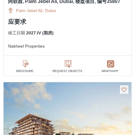
阿联酋, Palm Jebel Ali, Dubai, 楼盘项目, 编号35807
Palm Jebel Ali, Dubai
应要求
竣工日期
2027.IV (期房)
Nakheel Properties
BROCHURE
REQUEST OBJECTS
WHATSAPP