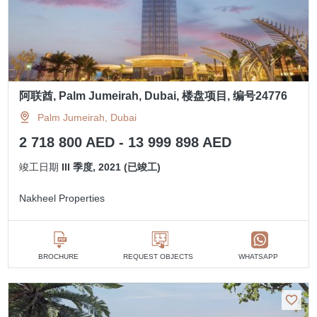
阿联酋, Palm Jumeirah, Dubai, 楼盘项目, 编号24776
Palm Jumeirah, Dubai
2 718 800 AED - 13 999 898 AED
竣工日期
III 季度, 2021 (已竣工)
Nakheel Properties
BROCHURE
REQUEST OBJECTS
WHATSAPP