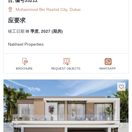
目, 编号35212
Mohammed Bin Rashid City, Dubai
应要求
竣工日期
III 季度, 2027 (期房)
Nakheel Properties
BROCHURE
REQUEST OBJECTS
WHATSAPP