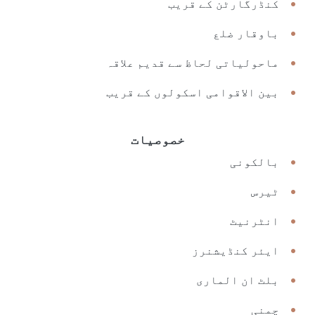
کنڈرگارٹن کے قریب
باوقار ضلع
ماحولیاتی لحاظ سے قدیم علاقہ
بین الاقوامی اسکولوں کے قریب
خصوصیات
بالکونی
ٹیرس
انٹرنیٹ
ایئر کنڈیشنرز
بلٹ ان الماری
چمنی