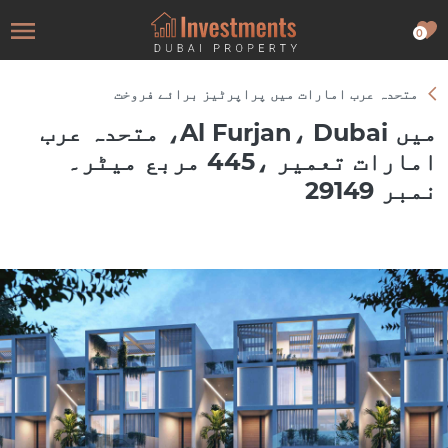
0
متحدہ عرب امارات میں پراپرٹیز برائے فروخت
میں Al Furjan، Dubai، متحدہ عرب
امارات تعمیر ،445 مربع میٹر۔
نمبر 29149