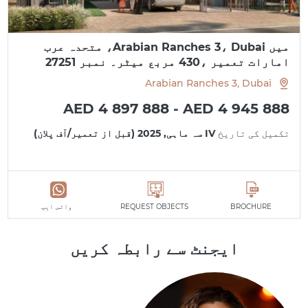
میں Arabian Ranches 3، Dubai، متحدہ عرب
امارات تعمیر ،430 مربع میٹر۔ نمبر 27251
Arabian Ranches 3, Dubai
AED 4 897 888 - AED 4 945 888
تکمیل کی تاریخ
IV سہ ماہی, 2025 (قبل از تعمیر/آف پلان)
BROCHURE
REQUEST OBJECTS
واٹس ایپ
ایجنٹ سے رابطہ کریں