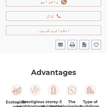
واٹس ایپ
کال
انکوائری کریں۔
Advantages
Prestigious
3-storey
The
Type of
Ecological
neighborhood
residential
commissioning
buildings:
area