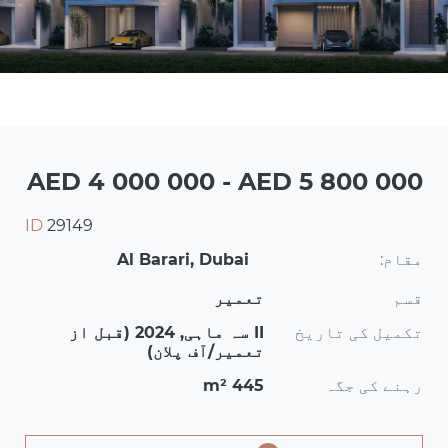
AED 4 000 000 - AED 5 800 000
ID
29149
مقام:
Al Barari, Dubai
قسم
تعمیر
تکمیل کی تاریخ
II سہ ماہی, 2024 (قبل از
تعمیر/آف پلان)
رہنے کی جگہ
445 m²