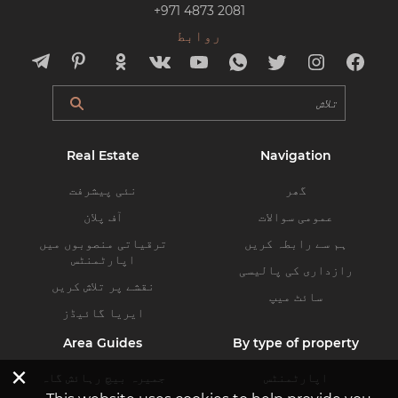
+971 4873 2081
روابط
Real Estate
Navigation
گھر
نئی پیشرفت
عمومی سوالات
آف پلان
ہم سے رابطہ کریں
ترقیاتی منصوبوں میں
اپارٹمنٹس
رازداری کی پالیسی
نقشے پر تلاش کریں
سائٹ میپ
ایریا گائیڈز
Area Guides
By type of property
×
اپارٹمنٹس
جمیرہ بیچ رہائش گاہ