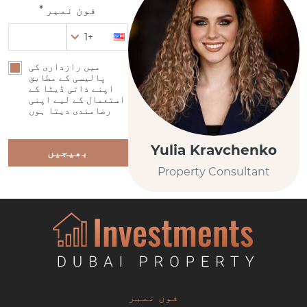
فون نمبر *
+1
میں رازداری کی
پالیسی کے مطابق
اپنے ذاتی ڈیٹا کے
استعمال کے لیے اپنی
رضامندی دیتا ہوں
Yulia Kravchenko
بھیجیں
Property Consultant
فون نمبر