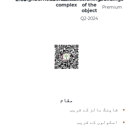
complex
of the
Premium
object
Q2-2024
مقام
شاپنگ مالز کے قریب
اسکولوں کے قریب