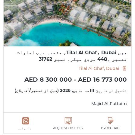
میں Tilal Al Ghaf، Dubai، متحدہ عرب امارات
تعمیر ،448 مربع میٹر۔ نمبر 31762
Tilal Al Ghaf, Dubai
AED 8 300 000 - AED 16 773 000
تکمیل کی تاریخ
III سہ ماہی, 2026 (قبل از تعمیر/آف پلان)
Majid Al Futtaim
BROCHURE
REQUEST OBJECTS
واٹس ایپ