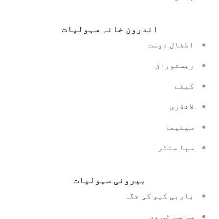
اندرون خانہ سہولیات
اطفال دوست
ریستوران
کیفے
لانڈری
سینیما
سپا سنٹر
بیرونی سہولیات
باربی کیو کی جگہ
سی سی ٹی وی