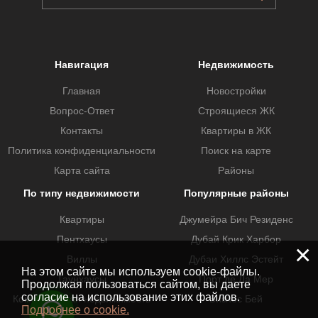
Навигация
Недвижимость
Главная
Новостройки
Вопрос-Ответ
Строящиеся ЖК
Контакты
Квартиры в ЖК
Политика конфиденциальности
Поиск на карте
Карта сайта
Районы
По типу недвижимости
Популярные районы
Квартиры
Джумейра Бич Резиденс
Пентхаусы
Дубай Крик Харбор
×
Виллы
Дубаи Хиллс Эстейт
На этом сайте мы используем cookie-файлы.
Таунхаусы
Порт де Ла Мер
Продолжая пользоваться сайтом, вы даете
согласие на использование этих файлов.
Коммерческая недвижимость
Бизнес Бей
Подробнее о cookie.