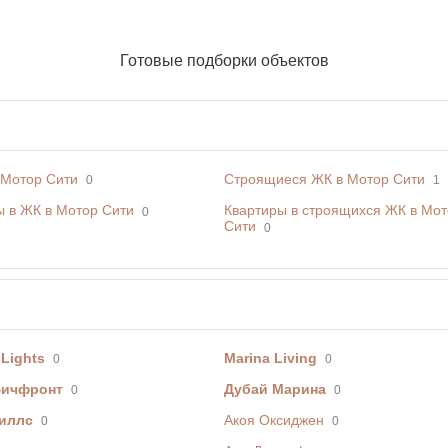
Готовые подборки объектов
 Мотор Сити
Строящиеся ЖК в Мотор Сити
0
1
ы в ЖК в Мотор Сити
Квартиры в строящихся ЖК в Мо
0
Сити
0
 Lights
Marina Living
0
0
Бичфронт
Дубай Марина
0
0
иллс
Акоя Оксиджен
0
0