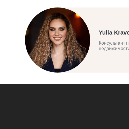
Yulia Krav
Консультант п
недвижимост