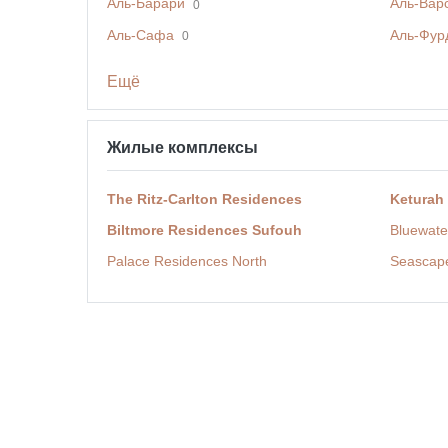
Аль-Барари
Аль-Вар
0
Аль-Сафа
Аль-Фур
0
Ещё
Жилые комплексы
The Ritz-Carlton Residences
Keturah
Biltmore Residences Sufouh
Bluewate
Palace Residences North
Seascap