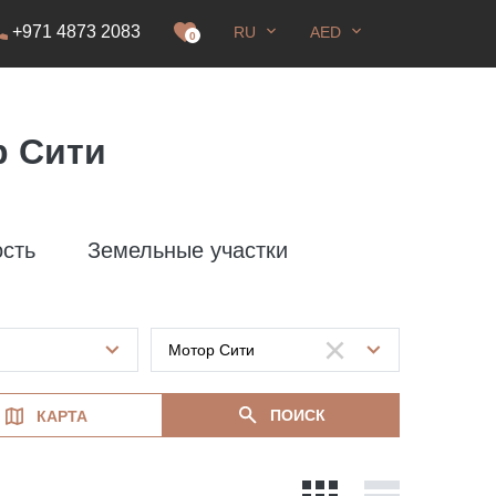
+971 4873 2083
RU
AED
0
р Сити
сть
Земельные участки
ПОИСК
КАРТА