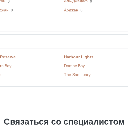
сан
Аль-Джадаф
0
0
джан
Арджан
0
0
 Reserve
Harbour Lights
rs Bay
Damac Bay
e
The Sanctuary
Связаться со специалистом