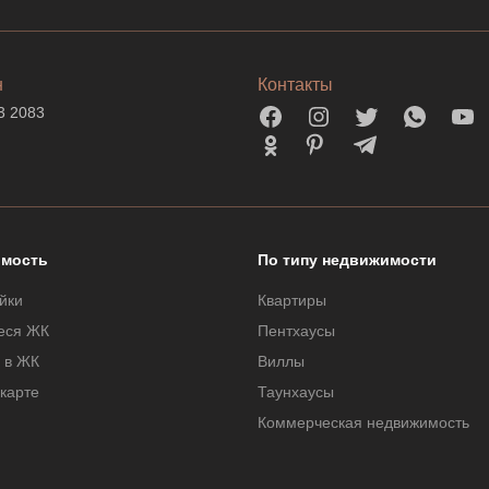
н
Контакты
3 2083
мость
По типу недвижимости
йки
Квартиры
еся ЖК
Пентхаусы
 в ЖК
Виллы
 карте
Таунхаусы
Коммерческая недвижимость