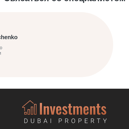
chenko
о
и