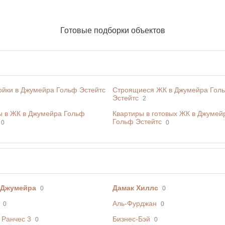
Готовые подборки объектов
ойки в Джумейра Гольф Эстейтс
Строящиеся ЖК в Джумейра Гол
Эстейтс
2
ы в ЖК в Джумейра Гольф
Квартиры в готовых ЖК в Джумей
Гольф Эстейтс
0
0
 Джумейра
Дамак Хиллс
0
0
Аль-Фурджан
0
0
 Ранчес 3
Бизнес-Бэй
0
0