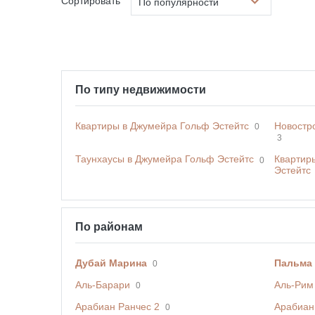
Сортировать
По популярности
По типу недвижимости
Квартиры в Джумейра Гольф Эстейтс
Новостр
0
3
Таунхаусы в Джумейра Гольф Эстейтс
Квартир
0
Эстейтс
По районам
Дубай Марина
Пальма
0
Аль-Барари
Аль-Рим
0
Арабиан Ранчес 2
Арабиан
0