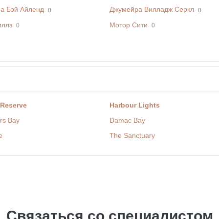
а Бэй Айленд
Джумейра Вилладж Серкл
0
0
иллз
Мотор Сити
0
0
 Reserve
Harbour Lights
rs Bay
Damac Bay
e
The Sanctuary
Связаться со специалистом