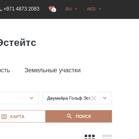
+971 4873 2083
RU
AED
0
Эстейтс
сть
Земельные участки
ПОИСК
КАРТА