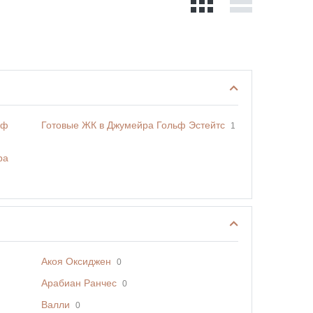
ьф
Готовые ЖК в Джумейра Гольф Эстейтс
1
ра
Акоя Оксиджен
0
Арабиан Ранчес
0
Валли
0